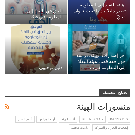
هيئة النفاذ إلى المعلومة
تصدر دليلا جديدا تحت عنوان:
الحقّ في النفاذ إلى
“حقّ…
المعلومة في قصّة
آخر إصدارات الهيئة: دراسة
حول فقه قضاء هيئة النفاذ
إلى المعلومة في…
دليل توجيهي
تصفح التصنيف
منشورات الهيئة
DATING TIPS
DLL INJECTION
أخبار الهيئة
أراء المجلس
ألبوم الصور
إتفاقيات التعاون و الشراكة
بلاغات صحفية