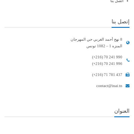
اتصل بنا
إتصل بنا
8 نهج أحمد الغربي حي المهرجان
المنزه 1 – 1082 تونس
(+216) 70 241 990
(+216) 70 241 996
(+216) 71 781 437
contact@inai.tn
العنوان