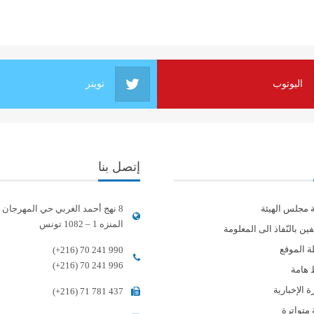
اليوتوب
تويتر
إتصل بنا
ة مجلس الهيئة
8 نهج أحمد الغربي حي المهرجان
المنزه 1 – 1082 تونس
ين بالنّفاذ الى المعلومة
 الموقع
(+216) 70 241 990
(+216) 70 241 996
 هامة
 الإخبارية
(+216) 71 781 437
 متواترة