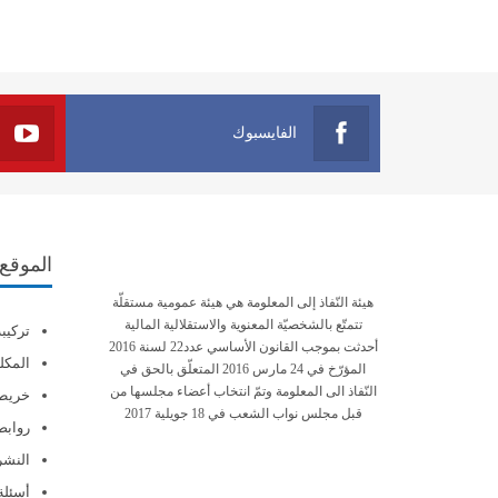
الفايسبوك
الموقع
هيئة النّفاذ إلى المعلومة هي هيئة عمومية مستقلّة
تتمتّع بالشخصيّة المعنوية والاستقلالية المالية
تركيب
أحدثت بموجب القانون الأساسي عدد22 لسنة 2016
المكلف
المؤرّخ في 24 مارس 2016 المتعلّق بالحق في
النّفاذ الى المعلومة وتمّ انتخاب أعضاء مجلسها من
خريطة
قبل مجلس نواب الشعب في 18 جويلية 2017
روابط
النشرة
أسئلة