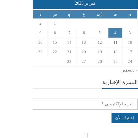
فبراير 2025
ن
ث
أرب
خ
ج
س
د
2
1
9
8
7
6
5
4
3
16
15
14
13
12
11
10
23
22
21
20
19
18
17
28
27
26
25
24
« ديسمبر
النشرة الإخبارية
الهياكل الخاضعة لقانون النفاذ إلى المعلومة