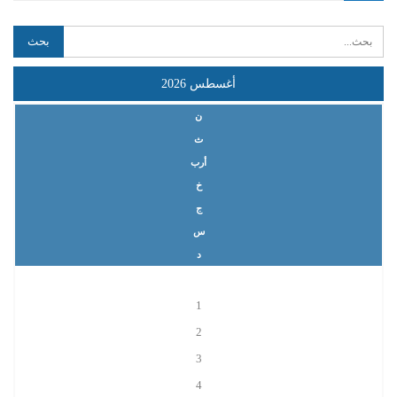
أغسطس 2026
ن
ث
أرب
خ
ج
س
د
1
2
3
4