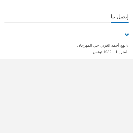
إتصل بنا
8 نهج أحمد الغربي حي المهرجان
المنزه 1 – 1082 تونس
(+216) 70 241 990
(+216) 70 241 996
(+216) 71 781 437
contact@inai.tn