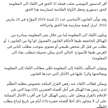
أقر الدستور التونسي صلب فصله 32 الحق في النّفاذ الى المعلومة
كحق دستوري وجعل الدّولة الضّامنة لممارسة هذا الحق.
وقد تولّى القانون الأساسي عدد 22 لسنة 2016 المؤرّخ في 24 مارس
2016 ابراز كيفية ممارسة هذا الحق واجراءاته
ويكون النّفاذ الى المعلومة إما من خلال نشر المعلومة بمبادرة من
الهياكل الخاضعة طبقا لأحكام القانون (الفصول 6و7و8 من القانون ) أو
بطلب من قبل كل شخص طبيعي أو معنوي بموجب مطلب كتابي في
الغرض طبقا للأنموذج التالي الذي يمكن تحميله (مطلب نفاذ الى
المعلومة)
ويتولى المكلّف بالنّفاذ إلى المعلومة تلقّي مطالب النّفاذ إلى المعلومة
ومعالجتها والردّ عليها في الآجال التي حددها القانون
ويمكن لطالب النّفاذ عند رفض القرار المتّخذ بخصوص مطلبه التظلّم
لدى رئيس هذا الهيكل في أجل أقصاه العشرين (20) يوما التي تلي
الإعلام بالقرار ويتعيّن على رئيس الهيكل الردّ في أقرب الآجال الممكنة
على أن لا يتجاوز ذلك أجلا أقصاه عشرة (10) أيام من تاريخ إيداع مطلب
التّظلّم.