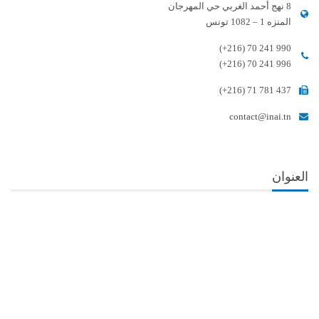
8 نهج أحمد الغربي حي المهرجان
المنزه 1 – 1082 تونس
(+216) 70 241 990
(+216) 70 241 996
(+216) 71 781 437
contact@inai.tn
العنوان