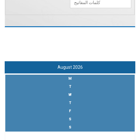
August 2026
M
T
W
T
F
S
S