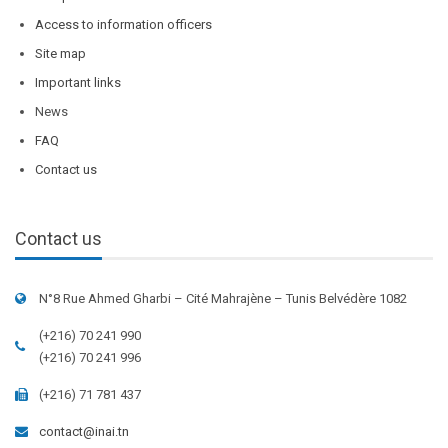
Access to information officers
Site map
Important links
News
FAQ
Contact us
Contact us
N°8 Rue Ahmed Gharbi – Cité Mahrajène – Tunis Belvédère 1082
(+216) 70 241 990
(+216) 70 241 996
(+216) 71 781 437
contact@inai.tn