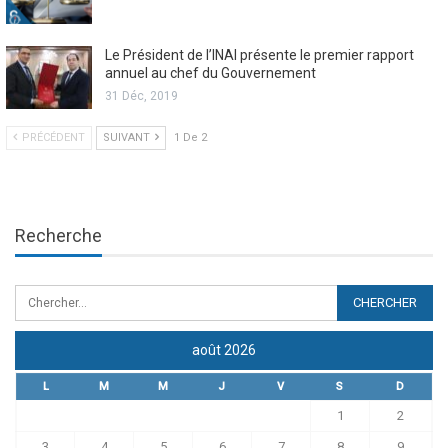
Le Président de l’INAI présente le premier rapport
annuel au chef du Gouvernement
31 Déc, 2019
PRÉCÉDENT
SUIVANT
1 De 2
Recherche
août 2026
L
M
M
J
V
S
D
1
2
3
4
5
6
7
8
9