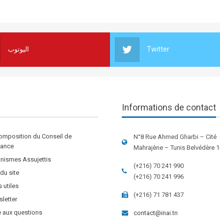
اليوتوب
Twitter
Informations de contact
omposition du Conseil de
N°8 Rue Ahmed Gharbi – Cité
stance
Mahrajène – Tunis Belvédère 
nismes Assujettis
(+216) 70 241 990
 du site
(+216) 70 241 996
s utiles
(+216) 71 781 437
letter
e aux questions
contact@inai.tn