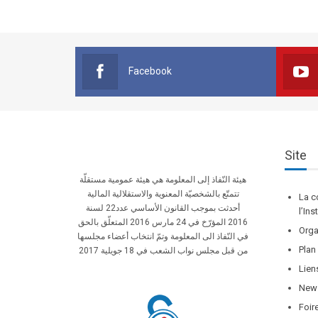
Facebook
Site
هيئة النّفاذ إلى المعلومة هي هيئة عمومية مستقلّة
تتمتّع بالشخصيّة المعنوية والاستقلالية المالية
La c
أحدثت بموجب القانون الأساسي عدد22 لسنة
l’In
2016 المؤرّخ في 24 مارس 2016 المتعلّق بالحق
Orga
في النّفاذ الى المعلومة وتمّ انتخاب أعضاء مجلسها
Plan
من قبل مجلس نواب الشعب في 18 جويلية 2017
Lien
News
Foir