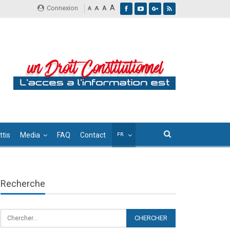
A
Connexion
A
A
A
tis
Media
FAQ
Contact
Recherche