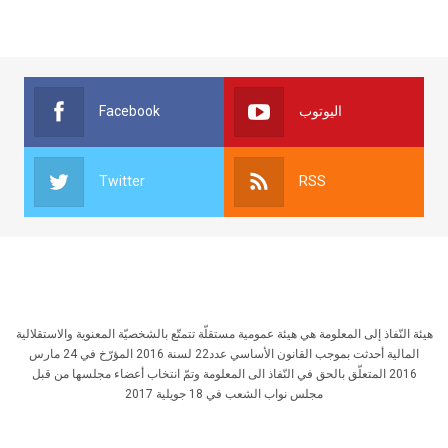
Facebook
اليوتوب
Twitter
RSS
هيئة النّفاذ إلى المعلومة هي هيئة عمومية مستقلّة تتمتّع بالشخصيّة المعنوية والاستقلالية
المالية أحدثت بموجب القانون الأساسي عدد22 لسنة 2016 المؤرّخ في 24 مارس
2016 المتعلّق بالحق في النّفاذ الى المعلومة وتمّ انتخاب أعضاء مجلسها من قبل
مجلس نواب الشعب في 18 جويلية 2017