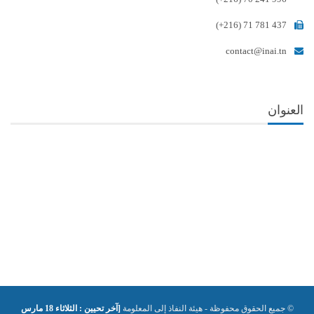
(+216) 71 781 437
contact@inai.tn
العنوان
© جميع الحقوق محفوظة - هيئة النفاذ إلى المعلومة
[آخر تحيين : الثلاثاء 18 مارس