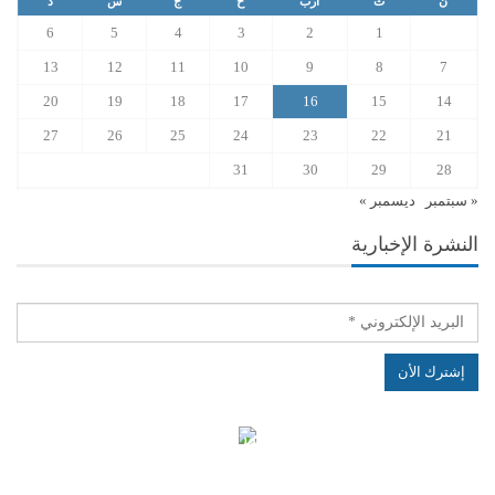
ن
ث
أرب
خ
ج
س
د
6
5
4
3
2
1
13
12
11
10
9
8
7
20
19
18
17
16
15
14
27
26
25
24
23
22
21
31
30
29
28
« سبتمبر
ديسمبر »
النشرة الإخبارية
الهياكل الخاضعة لقانون النفاذ إلى المعلومة