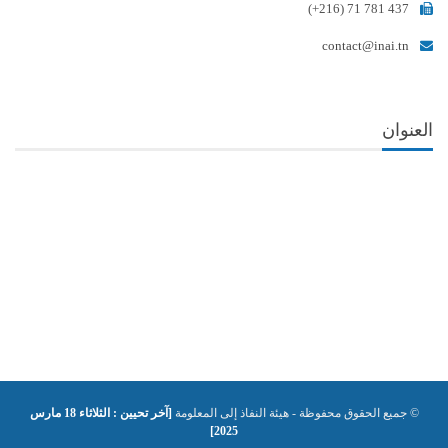
(+216) 71 781 437
contact@inai.tn
العنوان
© جميع الحقوق محفوظة - هيئة النفاذ إلى المعلومة
[آخر تحيين : الثلاثاء 18 مارس
2025]