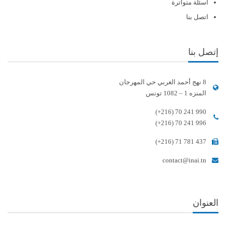
أسئلة متواترة
اتصل بنا
إتصل بنا
8 نهج أحمد الغربي حي المهرجان
المنزه 1 – 1082 تونس
(+216) 70 241 990
(+216) 70 241 996
(+216) 71 781 437
contact@inai.tn
العنوان