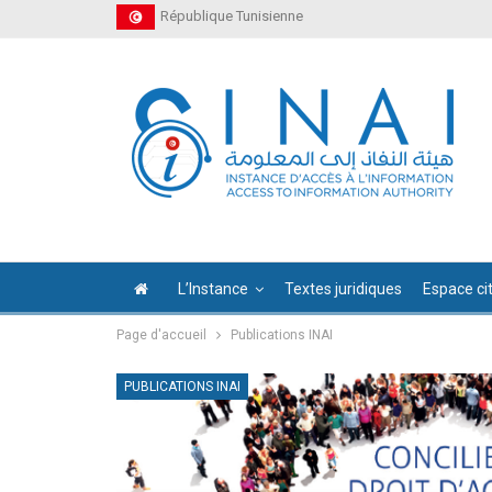
République Tunisienne
L’Instance
Textes juridiques
Espace ci
Page d'accueil
Publications INAI
PUBLICATIONS INAI