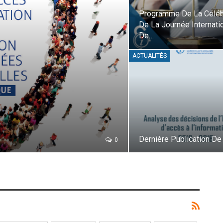
Programme De La Céléb
De La Journée Internati
De…
ACTUALITÉS
Dernière Publication De 
0