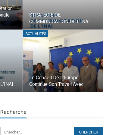
ration
onale
STRATÉGIE DE
COMMUNICATION DE L’INAI
ACTUALITÉS
Le Conseil De L’Europe
L’INAI :
Continue Son Travail Avec…
Recherche