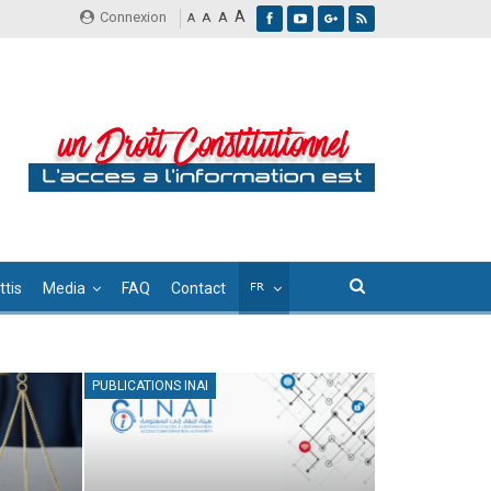
A
Connexion
A
A
A
tis
Media
FAQ
Contact
PUBLICATIONS INAI