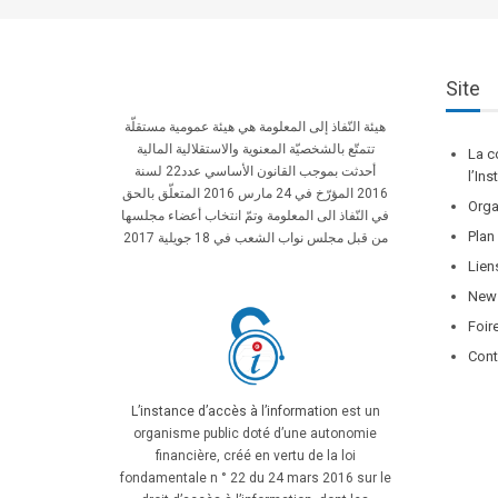
Site
هيئة النّفاذ إلى المعلومة هي هيئة عمومية مستقلّة
تتمتّع بالشخصيّة المعنوية والاستقلالية المالية
La c
أحدثت بموجب القانون الأساسي عدد22 لسنة
l’In
2016 المؤرّخ في 24 مارس 2016 المتعلّق بالحق
Orga
في النّفاذ الى المعلومة وتمّ انتخاب أعضاء مجلسها
Plan
من قبل مجلس نواب الشعب في 18 جويلية 2017
Lien
News
Foir
Cont
L’instance d’accès à l’information
est un
organisme public doté d’une autonomie
financière, créé en vertu de la loi
fondamentale n ° 22 du 24 mars 2016 sur le