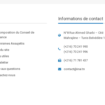
Informations de contact
omposition du Conseil de
N°8 Rue Ahmed Gharbi – Cité
stance
Mahrajène – Tunis Belvédère 
nismes Assujettis
(+216) 70 241 990
 du site
(+216) 70 241 996
s utiles
(+216) 71 781 437
letter
e aux questions
contact@inai.tn
actez-nous