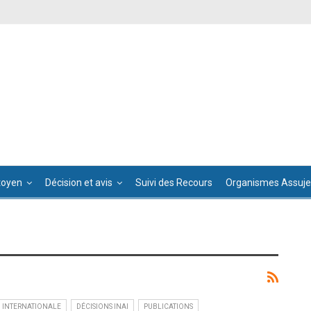
toyen
Décision et avis
Suivi des Recours
Organismes Assujet
 INTERNATIONALE
DÉCISIONS INAI
PUBLICATIONS