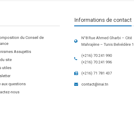
Informations de contact
omposition du Conseil de
N°8 Rue Ahmed Gharbi – Cité
stance
Mahrajène – Tunis Belvédère 
nismes Assujettis
(+216) 70 241 990
 du site
(+216) 70 241 996
s utiles
(+216) 71 781 437
letter
e aux questions
contact@inai.tn
actez-nous