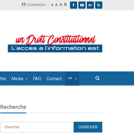
A
Connexion
A
A
A
tis
Media
FAQ
Contact
Recherche