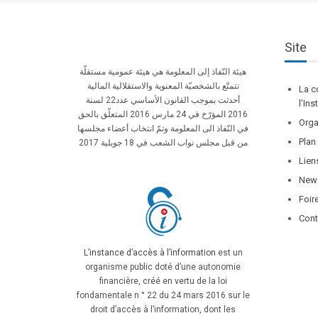
Site
هيئة النّفاذ إلى المعلومة هي هيئة عمومية مستقلّة
تتمتّع بالشخصيّة المعنوية والاستقلالية المالية
La c
أحدثت بموجب القانون الأساسي عدد22 لسنة
l’In
2016 المؤرّخ في 24 مارس 2016 المتعلّق بالحق
Orga
في النّفاذ الى المعلومة وتمّ انتخاب أعضاء مجلسها
Plan
من قبل مجلس نواب الشعب في 18 جويلية 2017
Lien
News
Foir
Cont
L’instance d’accès à l’information
est un
organisme public doté d’une autonomie
financière, créé en vertu de la loi
fondamentale n ° 22 du 24 mars 2016 sur le
droit d’accès à l’information, dont les