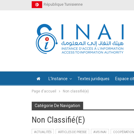
République Tunisienne
L’Instance
Textes juridiques
Espace ci
Page d'accueil
Non classifié(e)
Catégorie De Navigation
Non Classifié(e)
ACTUALITÉS
ARTICLES DE PRESSE
AVIS INAI
COOPÉRATION