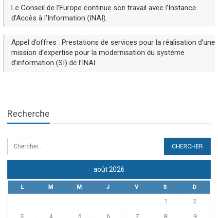
Le Conseil de l’Europe continue son travail avec l’Instance
d’Accès à l’Information (INAI).
Appel d’offres : Prestations de services pour la réalisation d’une
mission d’expertise pour la modernisation du système
d’information (SI) de l’INAI
Recherche
août 2026
L
M
M
J
V
S
D
1
2
3
4
5
6
7
8
9