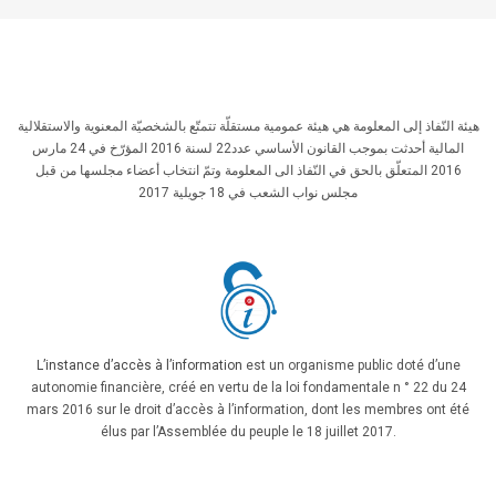
هيئة النّفاذ إلى المعلومة هي هيئة عمومية مستقلّة تتمتّع بالشخصيّة المعنوية والاستقلالية
المالية أحدثت بموجب القانون الأساسي عدد22 لسنة 2016 المؤرّخ في 24 مارس
2016 المتعلّق بالحق في النّفاذ الى المعلومة وتمّ انتخاب أعضاء مجلسها من قبل
مجلس نواب الشعب في 18 جويلية 2017
L’instance d’accès à l’information
est un organisme public doté d’une
autonomie financière, créé en vertu de la loi fondamentale n ° 22 du 24
mars 2016 sur le droit d’accès à l’information, dont les membres ont été
élus par l’Assemblée du peuple le 18 juillet 2017.