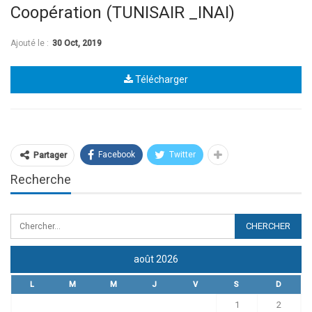
Coopération (TUNISAIR _INAI)
Ajouté le :
30 Oct, 2019
Télécharger
Facebook
Twitter
Partager
Recherche
août 2026
L
M
M
J
V
S
D
1
2