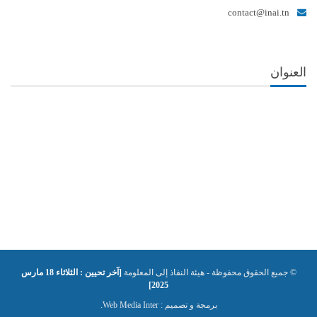
contact@inai.tn
العنوان
© جميع الحقوق محفوظة - هيئة النفاذ إلى المعلومة
[آخر تحيين : الثلاثاء 18 مارس
2025]
برمجة و تصميم :
Web Media Inter.