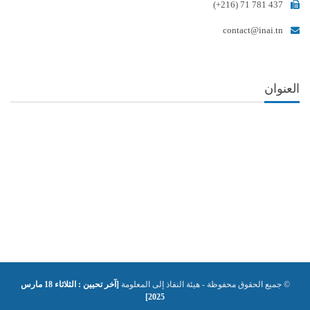
(+216) 71 781 437
contact@inai.tn
العنوان
© جميع الحقوق محفوظة - هيئة النفاذ إلى المعلومة
[آخر تحيين : الثلاثاء 18 مارس
2025]