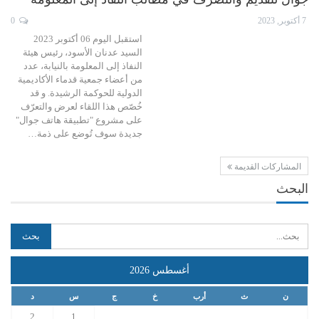
7 أكتوبر, 2023
0
استقبل اليوم 06 أكتوبر 2023
السيد عدنان الأسود، رئيس هيئة
النفاذ إلى المعلومة بالنيابة، عدد
من أعضاء جمعية قدماء الأكاديمية
الدولية للحوكمة الرشيدة. و قد
خُصّص هذا اللقاء لعرض والتعرّف
على مشروع "تطبيقة هاتف جوال"
جديدة سوف تُوضع على ذمة…
المشاركات القديمة
البحث
أغسطس 2026
ن
ث
أرب
خ
ج
س
د
2
1