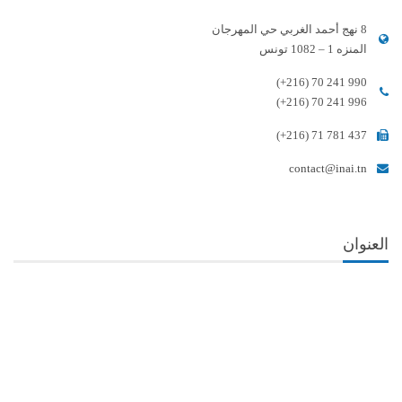
8 نهج أحمد الغربي حي المهرجان
المنزه 1 – 1082 تونس
(+216) 70 241 990
(+216) 70 241 996
(+216) 71 781 437
contact@inai.tn
العنوان