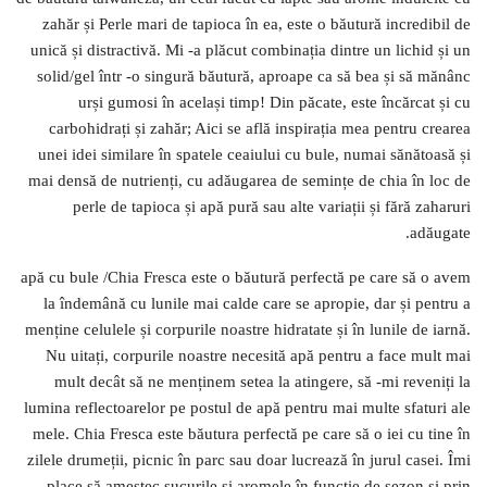
zahăr și Perle mari de tapioca în ea, este o băutură incredibil de
unică și distractivă. Mi -a plăcut combinația dintre un lichid și un
solid/gel într -o singură băutură, aproape ca să bea și să mănânc
urși gumosi în același timp! Din păcate, este încărcat și cu
carbohidrați și zahăr; Aici se află inspirația mea pentru crearea
unei idei similare în spatele ceaiului cu bule, numai sănătoasă și
mai densă de nutrienți, cu adăugarea de semințe de chia în loc de
perle de tapioca și apă pură sau alte variații și fără zaharuri
adăugate.
apă cu bule /Chia Fresca este o băutură perfectă pe care să o avem
la îndemână cu lunile mai calde care se apropie, dar și pentru a
menține celulele și corpurile noastre hidratate și în lunile de iarnă.
Nu uitați, corpurile noastre necesită apă pentru a face mult mai
mult decât să ne menținem setea la atingere, să -mi reveniți la
lumina reflectoarelor pe postul de apă pentru mai multe sfaturi ale
mele. Chia Fresca este băutura perfectă pe care să o iei cu tine în
zilele drumeții, picnic în parc sau doar lucrează în jurul casei. Îmi
place să amestec sucurile și aromele în funcție de sezon și prin