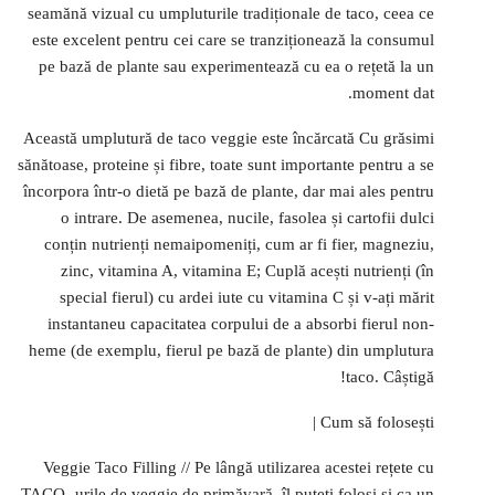
seamănă vizual cu umpluturile tradiționale de taco, ceea ce
este excelent pentru cei care se tranziționează la consumul
pe bază de plante sau experimentează cu ea o rețetă la un
moment dat.
Această umplutură de taco veggie este încărcată Cu grăsimi
sănătoase, proteine ​​și fibre, toate sunt importante pentru a se
încorpora într-o dietă pe bază de plante, dar mai ales pentru
o intrare. De asemenea, nucile, fasolea și cartofii dulci
conțin nutrienți nemaipomeniți, cum ar fi fier, magneziu,
zinc, vitamina A, vitamina E; Cuplă acești nutrienți (în
special fierul) cu ardei iute cu vitamina C și v-ați mărit
instantaneu capacitatea corpului de a absorbi fierul non-
heme (de exemplu, fierul pe bază de plante) din umplutura
taco. Câștigă!
Cum să folosești |
Veggie Taco Filling // Pe lângă utilizarea acestei rețete cu
TACO -urile de veggie de primăvară, îl puteți folosi și ca un