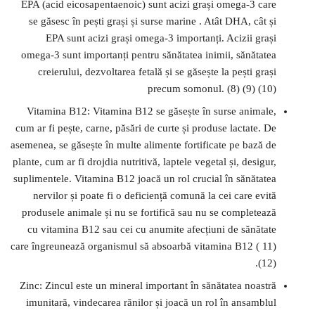
EPA (acid eicosapentaenoic) sunt acizi grași omega-3 care
se găsesc în pești grași și surse marine . Atât DHA, cât și
EPA sunt acizi grași omega-3 importanți. Acizii grași
omega-3 sunt importanți pentru sănătatea inimii, sănătatea
creierului, dezvoltarea fetală și se găsește la pești grași
precum somonul. (8) (9) (10)
Vitamina B12: Vitamina B12 se găsește în surse animale,
cum ar fi pește, carne, păsări de curte și produse lactate. De
asemenea, se găsește în multe alimente fortificate pe bază de
plante, cum ar fi drojdia nutritivă, laptele vegetal și, desigur,
suplimentele. Vitamina B12 joacă un rol crucial în sănătatea
nervilor și poate fi o deficiență comună la cei care evită
produsele animale și nu se fortifică sau nu se completează
cu vitamina B12 sau cei cu anumite afecțiuni de sănătate
care îngreunează organismul să absoarbă vitamina B12 ( 11)
(12).
Zinc: Zincul este un mineral important în sănătatea noastră
imunitară, vindecarea rănilor și joacă un rol în ansamblul