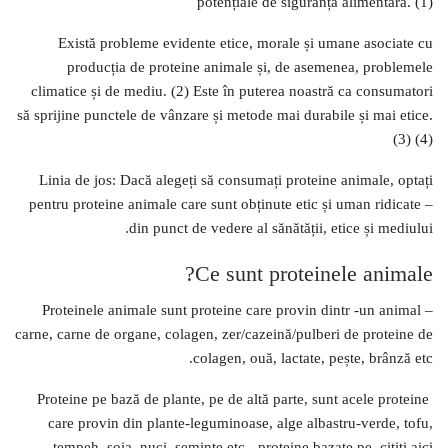
potențiale de siguranță alimentară. (1)
Există probleme evidente etice, morale și umane asociate cu
producția de proteine ​​animale și, de asemenea, problemele
climatice și de mediu. (2) Este în puterea noastră ca consumatori
să sprijine punctele de vânzare și metode mai durabile și mai etice.
(3) (4)
Linia de jos: Dacă alegeți să consumați proteine ​​animale, optați
pentru proteine ​​animale care sunt obținute etic și uman ridicate –
din punct de vedere al sănătății, etice și mediului.
Ce sunt proteinele animale?
Proteinele animale sunt proteine ​​care provin dintr -un animal –
carne, carne de organe, colagen, zer/cazeină/pulberi de proteine ​​de
colagen, ouă, lactate, pește, brânză etc.
Proteine ​​pe bază de plante, pe de altă parte, sunt acele proteine ​​
care provin din plante-leguminoase, alge albastru-verde, tofu,
tempeh, soia, nuci, semințe etc. -proteine ​​bazate pe, citiți aici.