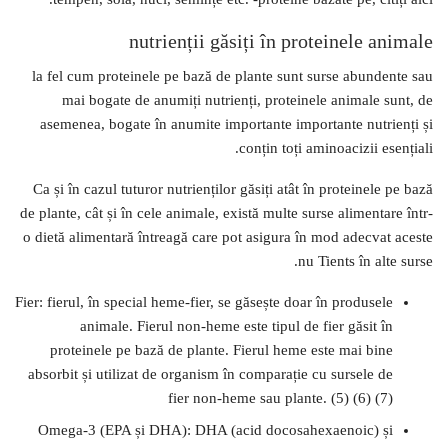
nutrienții găsiți în proteinele animale
la fel cum proteinele pe bază de plante sunt surse abundente sau
mai bogate de anumiți nutrienți, proteinele animale sunt, de
asemenea, bogate în anumite importante importante nutrienți și
conțin toți aminoacizii esențiali.
Ca și în cazul tuturor nutrienților găsiți atât în ​​proteinele pe bază
de plante, cât și în cele animale, există multe surse alimentare într-
o dietă alimentară întreagă care pot asigura în mod adecvat aceste
nu Tients în alte surse.
Fier: fierul, în special heme-fier, se găsește doar în produsele
animale. Fierul non-heme este tipul de fier găsit în
proteinele pe bază de plante. Fierul heme este mai bine
absorbit și utilizat de organism în comparație cu sursele de
fier non-heme sau plante. (5) (6) (7)
Omega-3 (EPA și DHA): DHA (acid docosahexaenoic) și