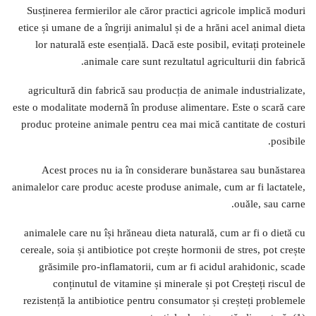
Susținerea fermierilor ale căror practici agricole implică moduri
etice și umane de a îngriji animalul și de a hrăni acel animal dieta
lor naturală este esențială. Dacă este posibil, evitați proteinele
animale care sunt rezultatul agriculturii din fabrică.
agricultură din fabrică sau producția de animale industrializate,
este o modalitate modernă în produse alimentare. Este o scară care
produc proteine ​​animale pentru cea mai mică cantitate de costuri
posibile.
Acest proces nu ia în considerare bunăstarea sau bunăstarea
animalelor care produc aceste produse animale, cum ar fi lactatele,
ouăle, sau carne.
animalele care nu își hrăneau dieta naturală, cum ar fi o dietă cu
cereale, soia și antibiotice pot crește hormonii de stres, pot crește
grăsimile pro-inflamatorii, cum ar fi acidul arahidonic, scade
conținutul de vitamine și minerale și pot Creșteți riscul de
rezistență la antibiotice pentru consumator și creșteți problemele