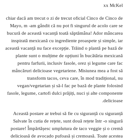
xx McKel
chiar dacă am trecut o zi de trecut oficial Cinco de Cinco de
Mayo, m -am gândit că nu pot fi singurul de acolo care se
bucură de această vacanță toată săptămâna! Ador mâncarea
inspirată mexicană cu ingrediente proaspete și simple, iar
această vacanță nu face excepție. Trăind o plantă pe bază de
plante sunt o mulțime de opțiuni în bucătăria mexicană
pentru farfurii, inclusiv fasole, orez și legume care fac
mâncăruri delicioase vegetariene. Misiunea mea a fost să
transform tacos, ceva care, în mod tradițional, nu
vegan/vegetarian și să-l fac pe bază de plante folosind
fasole, legume, cartofi dulci prăjiți, nuci și alte componente
delicioase.
Această postare ar trebui să fie cu siguranță cu siguranță
Salvate în cutia de rețete, sunt două rețete într -o singură
postare! Împărtășesc umplutura de taco veggie și o cremă
delicioasă de avocado pufoasă și cremoasă. Toate acestea