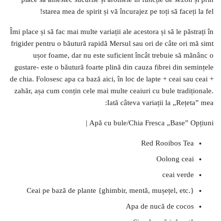
starea mea de spirit și vă încurajez pe toți să faceți la fel!
Îmi place și să fac mai multe variații ale acestora și să le păstrați în
frigider pentru o băutură rapidă Mersul sau ori de câte ori mă simt
ușor foame, dar nu este suficient încât trebuie să mănânc o
gustare- este o băutură foarte plină din cauza fibrei din semințele
de chia. Folosesc apa ca bază aici, în loc de lapte + ceai sau ceai +
zahăr, așa cum conțin cele mai multe ceaiuri cu bule tradiționale.
Iată câteva variații la „Rețeta” mea:
Apă cu bule/Chia Fresca „Base” Opțiuni |
Red Rooibos Tea
Oolong ceai
ceai verde
Ceai pe bază de plante {ghimbir, mentă, mușețel, etc.}
Apa de nucă de cocos