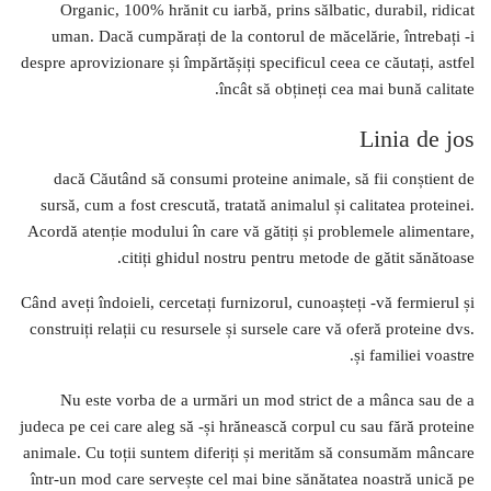
Organic, 100% hrănit cu iarbă, prins sălbatic, durabil, ridicat
uman. Dacă cumpărați de la contorul de măcelărie, întrebați -i
despre aprovizionare și împărtășiți specificul ceea ce căutați, astfel
încât să obțineți cea mai bună calitate.
Linia de jos
dacă Căutând să consumi proteine ​​animale, să fii conștient de
sursă, cum a fost crescută, tratată animalul și calitatea proteinei.
Acordă atenție modului în care vă gătiți și problemele alimentare,
citiți ghidul nostru pentru metode de gătit sănătoase.
Când aveți îndoieli, cercetați furnizorul, cunoașteți -vă fermierul și
construiți relații cu resursele și sursele care vă oferă proteine ​​dvs.
și familiei voastre.
Nu este vorba de a urmări un mod strict de a mânca sau de a
judeca pe cei care aleg să -și hrănească corpul cu sau fără proteine
​​animale. Cu toții suntem diferiți și merităm să consumăm mâncare
într-un mod care servește cel mai bine sănătatea noastră unică pe