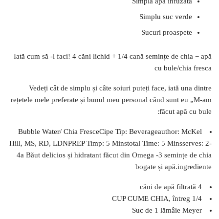
Simpla apă infuzată
Simplu suc verde
Sucuri proaspete
Iată cum să -l faci! 4 căni lichid + 1/4 cană semințe de chia = apă
cu bule/chia fresca
Vedeți cât de simplu și câte soiuri puteți face, iată una dintre
rețetele mele preferate și bunul meu personal când sunt eu „M-am
făcut apă cu bule:
Bubble Water/ Chia FresceCipe Tip: Beverageauthor: McKel
Hill, MS, RD, LDNPREP Timp: 5 Minstotal Time: 5 Minsserves: 2-
4a Băut delicios și hidratant făcut din Omega -3 semințe de chia
bogate și apă.ingrediente
4 căni de apă filtrată
1/4 CUP CUME CHIA, întreg
Suc de 1 lămâie Meyer