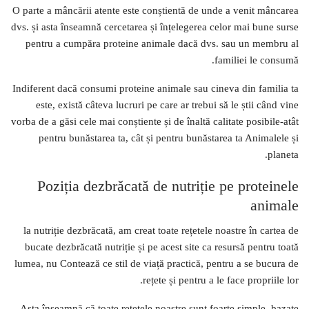
O parte a mâncării atente este conștientă de unde a venit mâncarea
dvs. și asta înseamnă cercetarea și înțelegerea celor mai bune surse
pentru a cumpăra proteine ​​animale dacă dvs. sau un membru al
familiei le consumă.
Indiferent dacă consumi proteine ​​animale sau cineva din familia ta
este, există câteva lucruri pe care ar trebui să le știi când vine
vorba de a găsi cele mai conștiente și de înaltă calitate posibile-atât
pentru bunăstarea ta, cât și pentru bunăstarea ta Animalele și
planeta.
Poziția dezbrăcată de nutriție pe proteinele
animale
la nutriție dezbrăcată, am creat toate rețetele noastre în cartea de
bucate dezbrăcată nutriție și pe acest site ca resursă pentru toată
lumea, nu Contează ce stil de viață practică, pentru a se bucura de
rețete și pentru a le face propriile lor.
Asta înseamnă că toate rețetele noastre sunt foarte simple, bazate