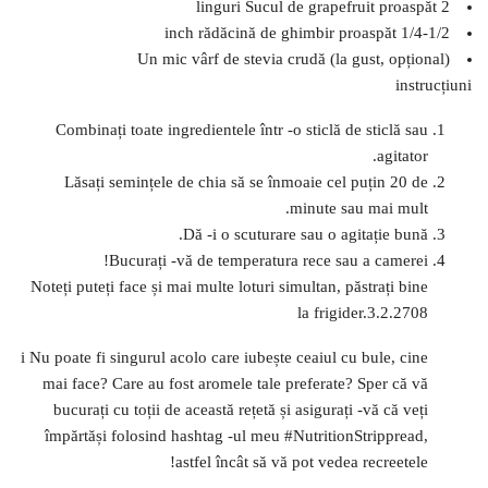
2 linguri Sucul de grapefruit proaspăt
1/4-1/2 inch rădăcină de ghimbir proaspăt
Un mic vârf de stevia crudă (la gust, opțional)
instrucțiuni
Combinați toate ingredientele într -o sticlă de sticlă sau
agitator.
Lăsați semințele de chia să se înmoaie cel puțin 20 de
minute sau mai mult.
Dă -i o scuturare sau o agitație bună.
Bucurați -vă de temperatura rece sau a camerei!
Noteți puteți face și mai multe loturi simultan, păstrați bine
la frigider.3.2.2708
i Nu poate fi singurul acolo care iubește ceaiul cu bule, cine
mai face? Care au fost aromele tale preferate? Sper că vă
bucurați cu toții de această rețetă și asigurați -vă că veți
împărtăși folosind hashtag -ul meu #NutritionStrippread,
astfel încât să vă pot vedea recreetele!