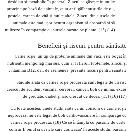
tiroidian și metabolic în general. Zincul se găsește în multe
proteine ​​pe bază de animale, cum ar fi gălbenușurile de ou,
peștele, carnea de vită și multe altele. Zincul din sursele de
animale este mai ușor pentru organism să absoarbă și să
utilizeze în comparație cu sursele bazate pe plante. (13) (14)
Beneficii și riscuri pentru sănătate
Carne roșie, un tip de proteine ​​animale din vaci, este bogat în
nutrienții menționați mai sus, cum ar fi fierul, Proteinele, zincul și
vitamina B12, dar, de asemenea, prezintă riscuri pentru sănătate.
Studiile arată că carnea roșie procesată sunt legate de un risc
crescut de accident vascular cerebral, cancer, boli de inimă, exces
de greutate, diabet și risc crescut de deces. (15) (16) (17)
Cu toate acestea, unele studii arată că un consum de carne roșie
neprocesat nu este legat de boli cardiovasculare în comparație cu
carnea roșie procesată. (18) Ce se întâmplă cu păsările de curte,
cum ar fi puiul și peștele care contează? În aceste studii, păsările