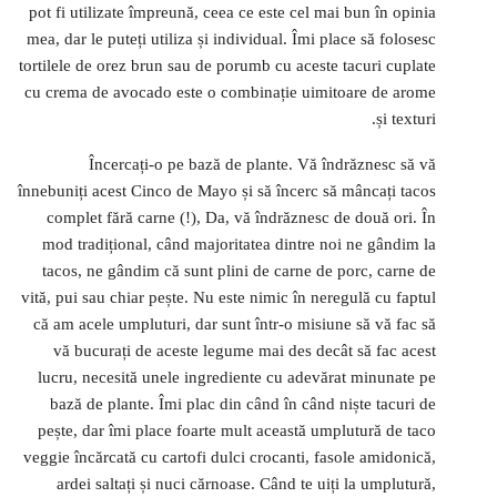
pot fi utilizate împreună, ceea ce este cel mai bun în opinia
mea, dar le puteți utiliza și individual. Îmi place să folosesc
tortilele de orez brun sau de porumb cu aceste tacuri cuplate
cu crema de avocado este o combinație uimitoare de arome
și texturi.
Încercați-o pe bază de plante. Vă îndrăznesc să vă
înnebuniți acest Cinco de Mayo și să încerc să mâncați tacos
complet fără carne (!), Da, vă îndrăznesc de două ori. În
mod tradițional, când majoritatea dintre noi ne gândim la
tacos, ne gândim că sunt plini de carne de porc, carne de
vită, pui sau chiar pește. Nu este nimic în neregulă cu faptul
că am acele umpluturi, dar sunt într-o misiune să vă fac să
vă bucurați de aceste legume mai des decât să fac acest
lucru, necesită unele ingrediente cu adevărat minunate pe
bază de plante. Îmi plac din când în când niște tacuri de
pește, dar îmi place foarte mult această umplutură de taco
veggie încărcată cu cartofi dulci crocanti, fasole amidonică,
ardei saltați și nuci cărnoase. Când te uiți la umplutură,