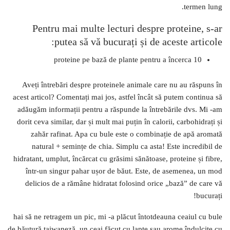
termen lung.
Pentru mai multe lecturi despre proteine, s-ar
putea să vă bucurați și de aceste articole:
10 proteine ​​pe bază de plante pentru a încerca
Aveți întrebări despre proteinele animale care nu au răspuns în
acest articol? Comentați mai jos, astfel încât să putem continua să
adăugăm informații pentru a răspunde la întrebările dvs. Mi -am
dorit ceva similar, dar și mult mai puțin în calorii, carbohidrați și
zahăr rafinat. Apa cu bule este o combinație de apă aromată
natural + semințe de chia. Simplu ca asta! Este incredibil de
hidratant, umplut, încărcat cu grăsimi sănătoase, proteine ​​și fibre,
într-un singur pahar ușor de băut. Este, de asemenea, un mod
delicios de a rămâne hidratat folosind orice „bază” de care vă
bucurați!
hai să ne retragem un pic, mi -a plăcut întotdeauna ceaiul cu bule
de băutură taiwaneză, un ceai făcut cu lapte sau arome îndulcite cu