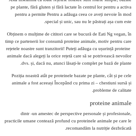
pe plante, fără gluten și fără lactate în centrul lor pentru a activa
pentru a permite Pentru a adăuga ceea ce aveți nevoie în mod
special și unic, sau nu le păstrați așa cum este.
Obținem o mulțime de cititori care se bucură de Eati Ng vegan, în
timp ce partenerii lor consumă proteine ​​animale, motiv pentru care
rețetele noastre sunt tranzitorii! Puteți adăuga cu ușurință proteine ​​
animale dacă alegeți la orice rețetă care să se potrivească nevoilor
dvs. și, dacă nu, atunci lăsați-le complet pe bază de plante.
Poziția noastră atât pe proteinele bazate pe plante, cât și pe cele
animale a fost aceeași Începând cu prima zi – chestiuni sursă și
probleme de calitate.
proteine ​​animale
dintr -un amestec de perspective personale și profesionale,
practicile umane contează profund cu proteinele animale pe care le
recomandăm la nutriție dezbrăcată.