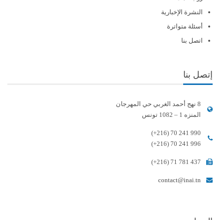
النشرة الإخبارية
أسئلة متواترة
اتصل بنا
إتصل بنا
8 نهج أحمد الغربي حي المهرجان
المنزه 1 – 1082 تونس
(+216) 70 241 990
(+216) 70 241 996
(+216) 71 781 437
contact@inai.tn