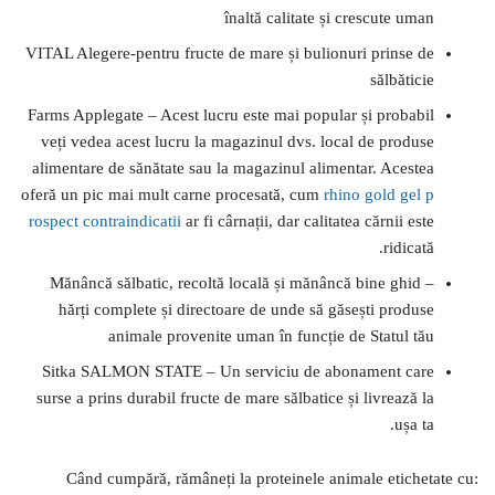
înaltă calitate și crescute uman
VITAL Alegere-pentru fructe de mare și bulionuri prinse de
sălbăticie
Farms Applegate – Acest lucru este mai popular și probabil
veți vedea acest lucru la magazinul dvs. local de produse
alimentare de sănătate sau la magazinul alimentar. Acestea
oferă un pic mai mult carne procesată, cum
rhino gold gel p
rospect contraindicatii
ar fi cârnații, dar calitatea cărnii este
ridicată.
Mănâncă sălbatic, recoltă locală și mănâncă bine ghid –
hărți complete și directoare de unde să găsești produse
animale provenite uman în funcție de Statul tău
Sitka SALMON STATE – Un serviciu de abonament care
surse a prins durabil fructe de mare sălbatice și livrează la
ușa ta.
Când cumpără, rămâneți la proteinele animale etichetate cu: