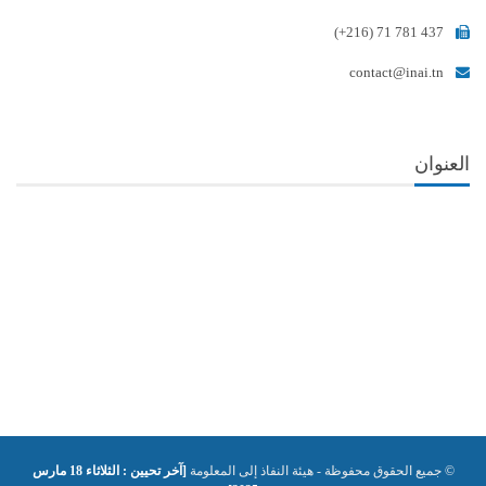
(+216) 71 781 437
contact@inai.tn
العنوان
© جميع الحقوق محفوظة - هيئة النفاذ إلى المعلومة
[آخر تحيين : الثلاثاء 18 مارس