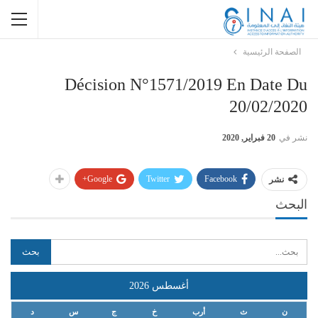
الصفحة الرئيسية
Décision N°1571/2019 En Date Du
20/02/2020
نشر في
20 فبراير, 2020
Google+
Twitter
Facebook
نشر
البحث
أغسطس 2026
ن
ث
أرب
خ
ج
س
د