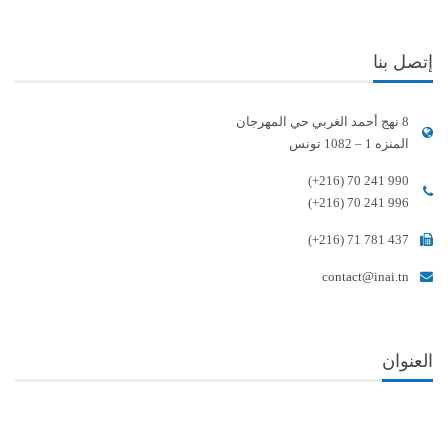
إتصل بنا
8 نهج أحمد الغربي حي المهرجان
المنزه 1 – 1082 تونس
(+216) 70 241 990
(+216) 70 241 996
(+216) 71 781 437
contact@inai.tn
العنوان