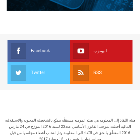
Facebook
اليوتوب
Twitter
RSS
هيئة النّفاذ إلى المعلومة هي هيئة عمومية مستقلّة تتمتّع بالشخصيّة المعنوية والاستقلالية
المالية أحدثت بموجب القانون الأساسي عدد22 لسنة 2016 المؤرّخ في 24 مارس
2016 المتعلّق بالحق في النّفاذ الى المعلومة وتمّ انتخاب أعضاء مجلسها من قبل
مجلس نواب الشعب في 18 جويلية 2017