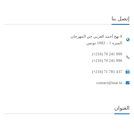
إتصل بنا
8 نهج أحمد الغربي حي المهرجان
المنزه 1 – 1082 تونس
(+216) 70 241 990
(+216) 70 241 996
(+216) 71 781 437
contact@inai.tn
العنوان