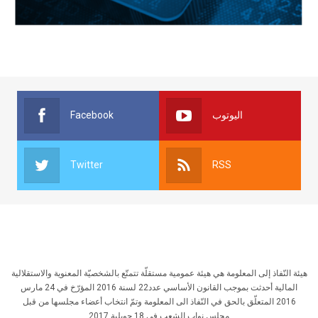
Facebook
اليوتوب
Twitter
RSS
هيئة النّفاذ إلى المعلومة هي هيئة عمومية مستقلّة تتمتّع بالشخصيّة المعنوية والاستقلالية
المالية أحدثت بموجب القانون الأساسي عدد22 لسنة 2016 المؤرّخ في 24 مارس
2016 المتعلّق بالحق في النّفاذ الى المعلومة وتمّ انتخاب أعضاء مجلسها من قبل
مجلس نواب الشعب في 18 جويلية 2017