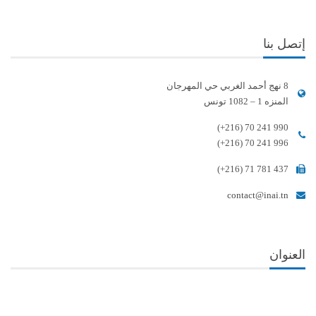
إتصل بنا
8 نهج أحمد الغربي حي المهرجان
المنزه 1 – 1082 تونس
(+216) 70 241 990
(+216) 70 241 996
(+216) 71 781 437
contact@inai.tn
العنوان