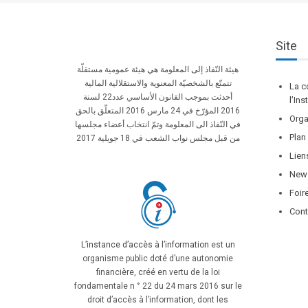
Site
هيئة النّفاذ إلى المعلومة هي هيئة عمومية مستقلّة
تتمتّع بالشخصيّة المعنوية والاستقلالية المالية
La c
أحدثت بموجب القانون الأساسي عدد22 لسنة
l’In
2016 المؤرّخ في 24 مارس 2016 المتعلّق بالحق
Orga
في النّفاذ الى المعلومة وتمّ انتخاب أعضاء مجلسها
Plan
من قبل مجلس نواب الشعب في 18 جويلية 2017
Lien
News
Foir
Cont
L’instance d’accès à l’information
est un
organisme public doté d’une autonomie
financière, créé en vertu de la loi
fondamentale n ° 22 du 24 mars 2016 sur le
droit d’accès à l’information, dont les