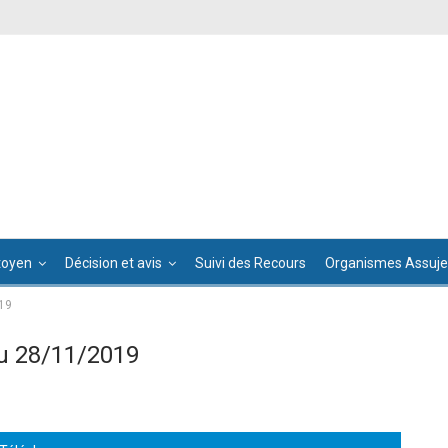
toyen
Décision et avis
Suivi des Recours
Organismes Assujet
19
u 28/11/2019