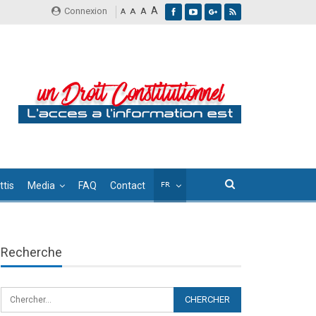
A
Connexion
A
A
A
tis
Media
FAQ
Contact
Recherche