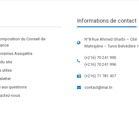
Informations de contact
omposition du Conseil de
N°8 Rue Ahmed Gharbi – Cité
stance
Mahrajène – Tunis Belvédère 
nismes Assujettis
(+216) 70 241 990
 du site
(+216) 70 241 996
s utiles
(+216) 71 781 437
letter
e aux questions
contact@inai.tn
actez-nous