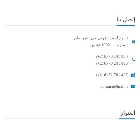
إتصل بنا
8 نهج أحمد الغربي حي المهرجان
المنزه 1 – 1082 تونس
(+216) 70 241 990
(+216) 70 241 996
(+216) 71 781 437
contact@inai.tn
العنوان