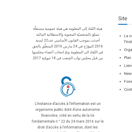
Site
هيئة النّفاذ إلى المعلومة هي هيئة عمومية مستقلّة
تتمتّع بالشخصيّة المعنوية والاستقلالية المالية
La c
أحدثت بموجب القانون الأساسي عدد22 لسنة
l’In
2016 المؤرّخ في 24 مارس 2016 المتعلّق بالحق
Orga
في النّفاذ الى المعلومة وتمّ انتخاب أعضاء مجلسها
Plan
من قبل مجلس نواب الشعب في 18 جويلية 2017
Lien
News
Foir
Cont
L’instance d’accès à l’information
est un
organisme public doté d’une autonomie
financière, créé en vertu de la loi
fondamentale n ° 22 du 24 mars 2016 sur le
droit d’accès à l’information, dont les