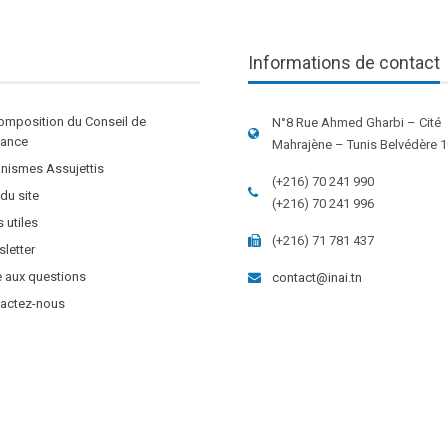
Informations de contact
omposition du Conseil de
N°8 Rue Ahmed Gharbi – Cité
stance
Mahrajène – Tunis Belvédère 
nismes Assujettis
(+216) 70 241 990
 du site
(+216) 70 241 996
s utiles
(+216) 71 781 437
letter
e aux questions
contact@inai.tn
actez-nous