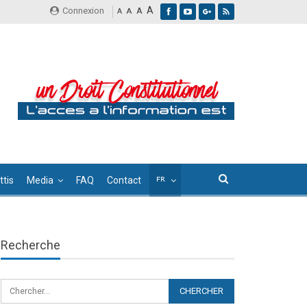
A
Connexion
A
A
A
tis
Media
FAQ
Contact
Recherche