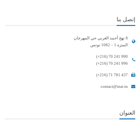
إتصل بنا
8 نهج أحمد الغربي حي المهرجان
المنزه 1 – 1082 تونس
(+216) 70 241 990
(+216) 70 241 996
(+216) 71 781 437
contact@inai.tn
العنوان