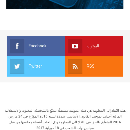
Facebook
اليوتوب
Twitter
RSS
هيئة النّفاذ إلى المعلومة هي هيئة عمومية مستقلّة تتمتّع بالشخصيّة المعنوية والاستقلالية
المالية أحدثت بموجب القانون الأساسي عدد22 لسنة 2016 المؤرّخ في 24 مارس
2016 المتعلّق بالحق في النّفاذ الى المعلومة وتمّ انتخاب أعضاء مجلسها من قبل
مجلس نواب الشعب في 18 جويلية 2017