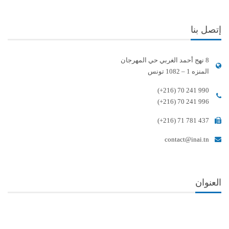
إتصل بنا
8 نهج أحمد الغربي حي المهرجان
المنزه 1 – 1082 تونس
(+216) 70 241 990
(+216) 70 241 996
(+216) 71 781 437
contact@inai.tn
العنوان