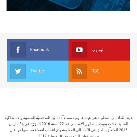
Facebook
اليوتوب
Twitter
RSS
هيئة النّفاذ إلى المعلومة هي هيئة عمومية مستقلّة تتمتّع بالشخصيّة المعنوية والاستقلالية
المالية أحدثت بموجب القانون الأساسي عدد22 لسنة 2016 المؤرّخ في 24 مارس
2016 المتعلّق بالحق في النّفاذ الى المعلومة وتمّ انتخاب أعضاء مجلسها من قبل
مجلس نواب الشعب في 18 جويلية 2017