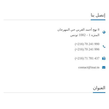
إتصل بنا
8 نهج أحمد الغربي حي المهرجان
المنزه 1 – 1082 تونس
(+216) 70 241 990
(+216) 70 241 996
(+216) 71 781 437
contact@inai.tn
العنوان