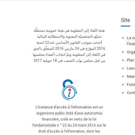
Site
هيئة النّفاذ إلى المعلومة هي هيئة عمومية مستقلّة
تتمتّع بالشخصيّة المعنوية والاستقلالية المالية
La c
أحدثت بموجب القانون الأساسي عدد22 لسنة
l’In
2016 المؤرّخ في 24 مارس 2016 المتعلّق بالحق
Orga
في النّفاذ الى المعلومة وتمّ انتخاب أعضاء مجلسها
Plan
من قبل مجلس نواب الشعب في 18 جويلية 2017
Lien
News
Foir
Cont
L’instance d’accès à l’information
est un
organisme public doté d’une autonomie
financière, créé en vertu de la loi
fondamentale n ° 22 du 24 mars 2016 sur le
droit d’accès à l’information, dont les