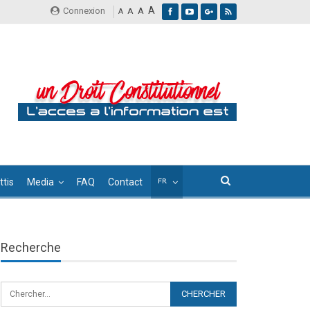
A
Connexion
A
A
A
tis
Media
FAQ
Contact
Recherche