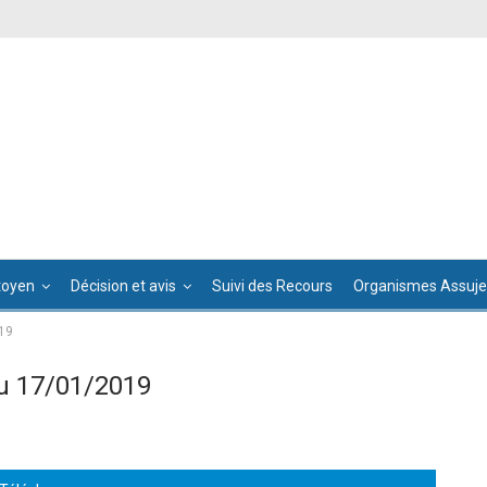
toyen
Décision et avis
Suivi des Recours
Organismes Assujet
19
u 17/01/2019