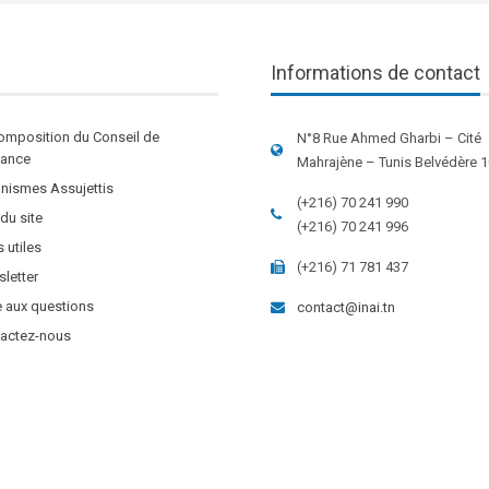
Informations de contact
omposition du Conseil de
N°8 Rue Ahmed Gharbi – Cité
stance
Mahrajène – Tunis Belvédère 
nismes Assujettis
(+216) 70 241 990
 du site
(+216) 70 241 996
s utiles
(+216) 71 781 437
letter
e aux questions
contact@inai.tn
actez-nous