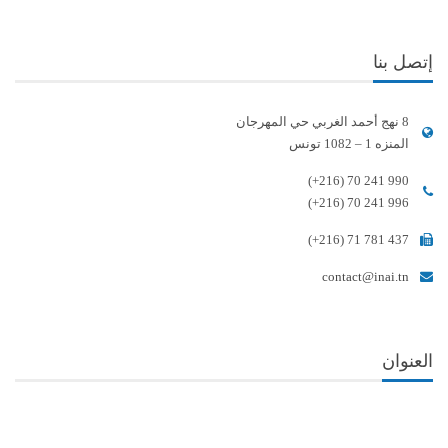
إتصل بنا
8 نهج أحمد الغربي حي المهرجان
المنزه 1 – 1082 تونس
(+216) 70 241 990
(+216) 70 241 996
(+216) 71 781 437
contact@inai.tn
العنوان