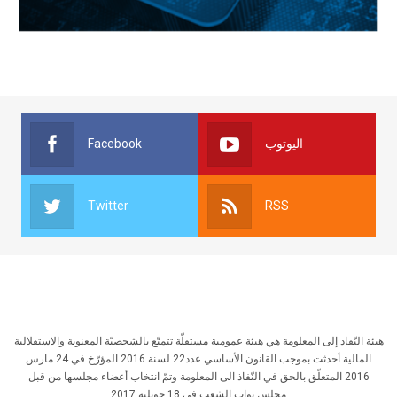
Facebook
اليوتوب
Twitter
RSS
هيئة النّفاذ إلى المعلومة هي هيئة عمومية مستقلّة تتمتّع بالشخصيّة المعنوية والاستقلالية
المالية أحدثت بموجب القانون الأساسي عدد22 لسنة 2016 المؤرّخ في 24 مارس
2016 المتعلّق بالحق في النّفاذ الى المعلومة وتمّ انتخاب أعضاء مجلسها من قبل
مجلس نواب الشعب في 18 جويلية 2017