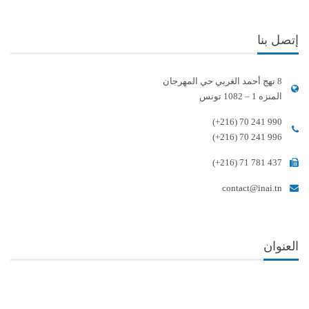
إتصل بنا
8 نهج أحمد الغربي حي المهرجان
المنزه 1 – 1082 تونس
(+216) 70 241 990
(+216) 70 241 996
(+216) 71 781 437
contact@inai.tn
العنوان