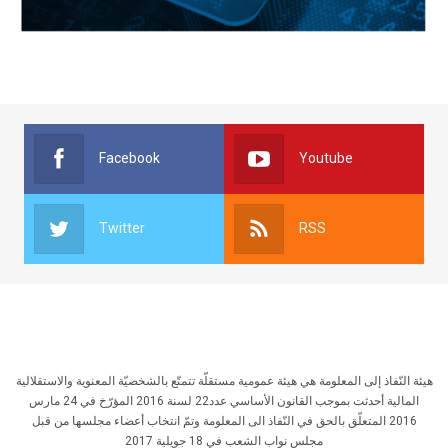
Facebook
Youtube
Twitter
RSS
هيئة النّفاذ إلى المعلومة هي هيئة عمومية مستقلّة تتمتّع بالشخصيّة المعنوية والاستقلالية
المالية أحدثت بموجب القانون الأساسي عدد22 لسنة 2016 المؤرّخ في 24 مارس
2016 المتعلّق بالحق في النّفاذ الى المعلومة وتمّ انتخاب أعضاء مجلسها من قبل
مجلس نواب الشعب في 18 جويلية 2017