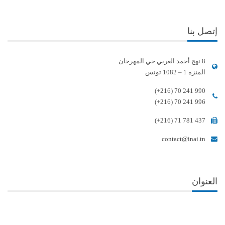
إتصل بنا
8 نهج أحمد الغربي حي المهرجان
المنزه 1 – 1082 تونس
(+216) 70 241 990
(+216) 70 241 996
(+216) 71 781 437
contact@inai.tn
العنوان