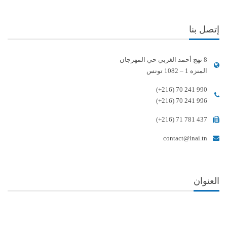
إتصل بنا
8 نهج أحمد الغربي حي المهرجان
المنزه 1 – 1082 تونس
(+216) 70 241 990
(+216) 70 241 996
(+216) 71 781 437
contact@inai.tn
العنوان