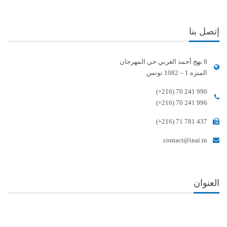
إتصل بنا
8 نهج أحمد الغربي حي المهرجان
المنزه 1 – 1082 تونس
(+216) 70 241 990
(+216) 70 241 996
(+216) 71 781 437
contact@inai.tn
العنوان