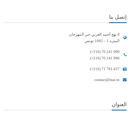
إتصل بنا
8 نهج أحمد الغربي حي المهرجان
المنزه 1 – 1082 تونس
(+216) 70 241 990
(+216) 70 241 996
(+216) 71 781 437
contact@inai.tn
العنوان