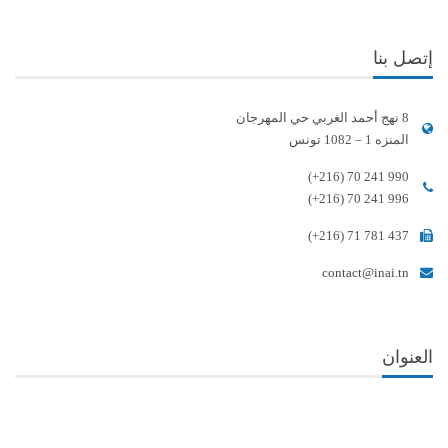
إتصل بنا
8 نهج أحمد الغربي حي المهرجان
المنزه 1 – 1082 تونس
(+216) 70 241 990
(+216) 70 241 996
(+216) 71 781 437
contact@inai.tn
العنوان