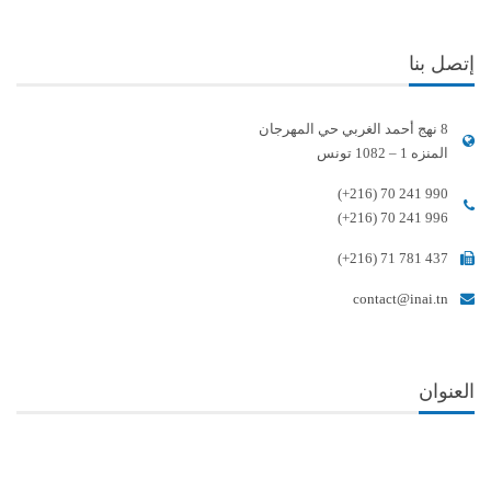
إتصل بنا
8 نهج أحمد الغربي حي المهرجان
المنزه 1 – 1082 تونس
(+216) 70 241 990
(+216) 70 241 996
(+216) 71 781 437
contact@inai.tn
العنوان