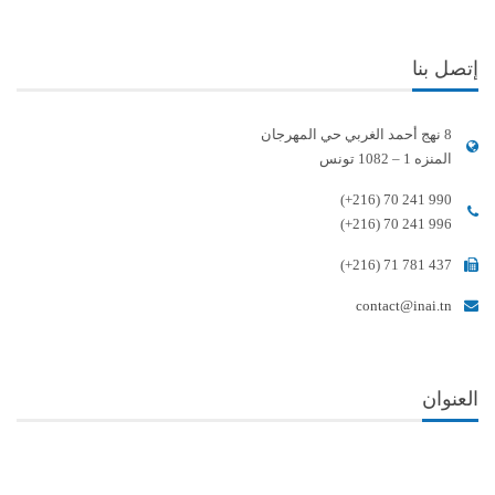
إتصل بنا
8 نهج أحمد الغربي حي المهرجان
المنزه 1 – 1082 تونس
(+216) 70 241 990
(+216) 70 241 996
(+216) 71 781 437
contact@inai.tn
العنوان