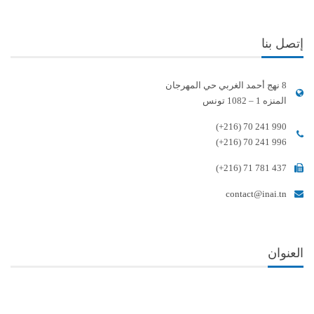
إتصل بنا
8 نهج أحمد الغربي حي المهرجان
المنزه 1 – 1082 تونس
(+216) 70 241 990
(+216) 70 241 996
(+216) 71 781 437
contact@inai.tn
العنوان