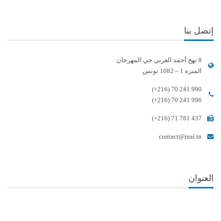
إتصل بنا
8 نهج أحمد الغربي حي المهرجان
المنزه 1 – 1082 تونس
(+216) 70 241 990
(+216) 70 241 996
(+216) 71 781 437
contact@inai.tn
العنوان