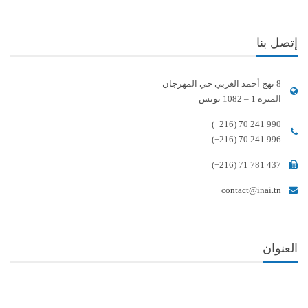
إتصل بنا
8 نهج أحمد الغربي حي المهرجان
المنزه 1 – 1082 تونس
(+216) 70 241 990
(+216) 70 241 996
(+216) 71 781 437
contact@inai.tn
العنوان